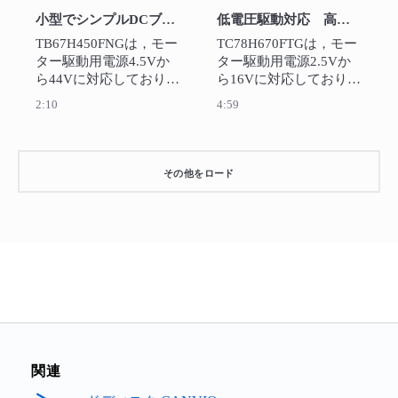
用ドライバーICです．
小型でシンプルDCブラシ付きモータードライバーIC：TB67H450FNG
低電圧駆動対応 高分解能ステッピングモータードライバーIC：TC78H670FTG
TB67H450FNGは，モー
TC78H670FTGは，モー
ター駆動用電源4.5Vか
ター駆動用電源2.5Vか
ら44Vに対応しており、
ら16Vに対応しており、
モバイル機器、USB駆動
バッテリー駆動のモバ
2:10
4:59
機器から大電力駆動が
イル機器やUSB駆動機
必要となる家電機器
器、9~12Vの電圧が必要
（ロボットクリーナ
となる機器など様々な
ー、冷蔵庫）、OA機器
アプリケーションに最
その他をロード
や金融機器などのアプ
適なステッピングモー
リケーションに最適な
タードライバーICで
ブラシ付きモータード
す。
ライバーICです。
関連