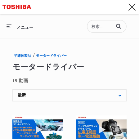
お問い合わせ
Asia-Pacific - 日本語
動画の検索語句
総合トップ
メニュー
総合トップ
/
半導体製品
モータードライバー
セミコンダクター
モータードライバー
ストレージ
19 動画
企業情報
採用情報
動画を再生 リファレンスデザインの紹介：S
動画を再生 広電