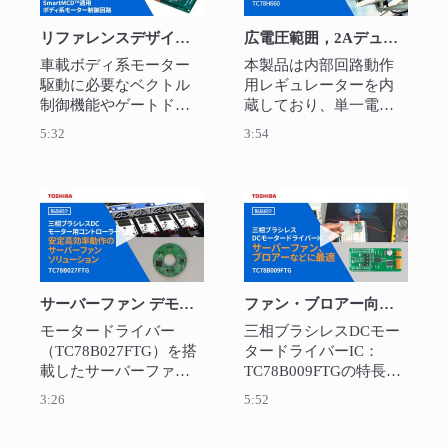
リファレンスデザインの紹介：SmartMCD™適用ボディ系モーター制御回路
広電圧範囲，2AデュアルHブリッジドライバーIC：TC78H660
車載ボディ系モーター
本製品は内部回路動作
駆動に必要なベクトル
用レギュレーターを内
制御機能やゲートドラ
蔵しており、単一電源
イバーを搭載した
駆動で2.5V~16Vに対応
5:32
3:54
SmartMCD™を使用した
しています。モバイル
モーター制御回路で
機器や家電機器などに
す。回路各部の設計ポ
使用されるブラシ付き
イントの解説、設計デ
DCモーターやステッピ
動画を再生 サーバーファン デモ機：TC78B02
動画を再生 ファ
ータ、使用方法などを
ングモーター向けに幅
提供します。
広く使用可能です。
サーバーファン デモ機：TC78B027FTG
ファン・ブロアー向け、センサーレスBLDCモータードライバ：TC78B009FTG
モータードライバー
三相ブラシレスDCモー
（TC78B027FTG）を搭
タードライバーIC：
載したサーバーファン
TC78B009FTGの特長紹
デモ機です。クローズ
介と実機デモ動作で
3:26
5:52
ドループ速度制御、自
す。 サーバーファン、
動進角制御により安定
ブロアー向けモーター