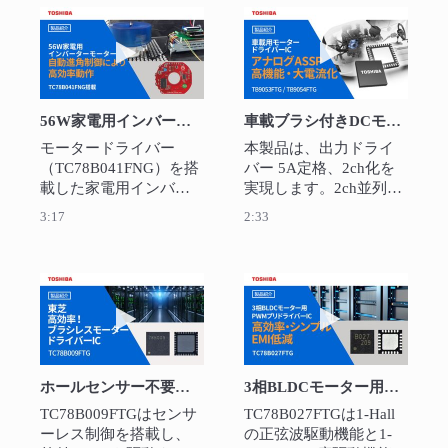
高効率動作していま
ドライバーです。
す。
動画を再生 56W家電用インバーターモーターデモ
動画を再生 車載ブ
56W家電用インバーターモーターデモ機 ：TC78B041FNG
車載ブラシ付きDCモータードライバーIC TB9054FTG/TB9053FTG
モータードライバー
本製品は、出力ドライ
（TC78B041FNG）を搭
バー 5A定格、2ch化を
載した家電用インバー
実現します。2ch並列接
ターモーター駆動のデ
続による10A定格1ch駆
3:17
2:33
モ機です。自動進角制
動も可能です。SPI通信
御により高効率動作し
のデイジーチェーン接
ています。
続機能、およびSPI通信
のみでモーター制御す
動画を再生 ホールセンサー不要の3相BLDCモ
動画を再生 3相B
る機能を備えていま
す。スロットルバルブ
コントロール用、エン
ジンの各種バルブ用な
ホールセンサー不要の3相BLDCモーター用プリドライバー：TC78B009FTG
3相BLDCモーター用1-Hall 正弦波PWM駆動 プリドライバーIC：TC78B027FTG
どにおすすめです。
TC78B009FTGはセンサ
TC78B027FTGは1-Hall 
ーレス制御を搭載し、
の正弦波駆動機能と1-