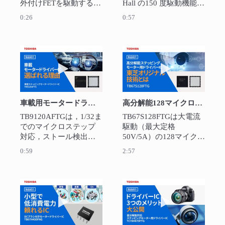
外付けFETを駆動するプ
Hall の150 度駆動機能を
リドライバーです．内
内蔵した、外付けFETを
0:26
0:57
蔵されたクローズドル
駆動するプリドライバ
ープ速度制御機能は電
ーです．内蔵されたク
源変動時でもモーター
ローズドループ速度制
回転を一定に維持しま
御機能は電源変動時で
動画を再生 車載用モータードライバーIC TB91
動画を再生 高分
す．高速回転が求めら
もモーター回転を一定
れるサーバーファン，
に維持します．高速回
ポンプに適していま
転が求められるサーバ
す．
ーファン，ポンプに適
車載用モータードライバーIC TB9120AFTG
高分解能128マイクロステップ ステッピングモーター用ドライバーIC:TB67S128FTG
しています．
TB9120AFTGは，1/32ま
TB67S128FTGは大電流
でのマイクロステップ
駆動（最大定格
対応，ストール検出機
50V/5A）の128マイクロ
能を搭載した車載向け
ステップに対応し，3D
0:59
2:57
ステッピングモーター
プリンタ，監視カメ
ドライバーICです．
ラ，OA/家電/遊戯機器
HVAC, HUD, 各種シャ
などに求められるモー
ッターやバルブへ応用
ター駆動の高効率化，
動画を再生 小型でシンプルDCブラシ付きモータ
動画を再生 低電
できます
低ノイズ化およびBOM
コスト削減に貢献する
ステッピングモーター