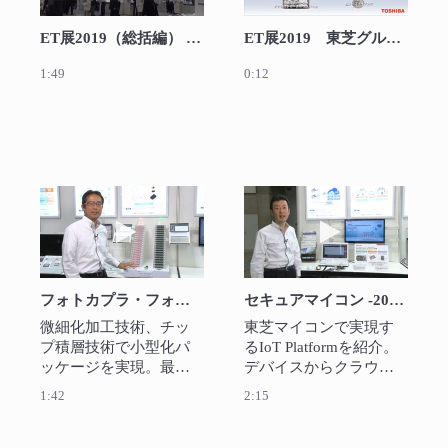
ET展2019（総括編） (2019)
ET展2019 東芝グループブースへ
1:49
0:12
動画を再生 フォトカプラ・フォトリレー -201
動画を再生 セキュ
フォトカプラ・フォトリレー -2018-
セキュアマイコン -2018-
微細化加工技術、チッ
東芝マイコンで実現す
プ積層技術で小型化パ
るIoT Platformを紹介。
ッケージを実現。最新
デバイスからクラウド
絶縁ゲートドライバ
サービスまで、東芝グ
1:42
2:15
は、各種モニタ内蔵で
ループの各製品で一貫
今後の産業系の規格に
したサービスを提供。
も対応可能（予定）。
また、新開発のセキュ