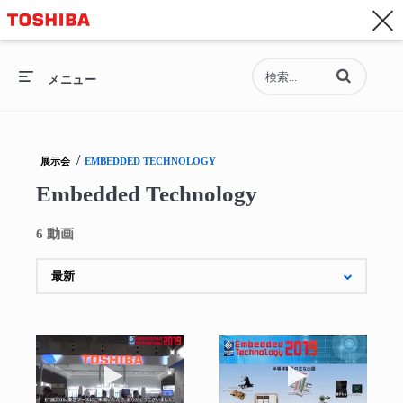
お問い合わせ
Asia-Pacific - 日本語
動画の検索語句
総合トップ
メニュー
総合トップ
/
展示会
EMBEDDED TECHNOLOGY
セミコンダクター
Embedded Technology
ストレージ
6 動画
企業情報
採用情報
動画を再生 ET展2019（総括編） (2019)
動画を再生 ET