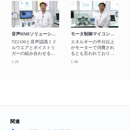
また、フォトリレーで
アファームウエアロー
動画を再生 音声HMIソリューション -2018-
動画を再生 モー
は、その高速動作を紹
テーション技術で、安
介。
価で安全なファームウ
エア更新を実現。
音声HMIソリューション -2018-
モータ制御マイコン ～省エネ、低騒音を実現～ -2018-
TZ2100と音声認識ミド
エネルギーの半分以上
ルウエアとボイストリ
がモーターで消費され
ガーの組み合わせるこ
るとも言われており、
とで、音声UIとディス
高効率、且つ省エネが
1:20
1:48
プレイ表示をコンパク
求められている。モー
トに実現。スタンドア
ターで消費される電流
ローンで音声HMIシステ
を抑え、騒音が極めて
ムを構築し、スイッチ
低い技術を開発。この
レスの音声操作は体感
新機能を、TXZファミリ
速度0.1秒。開発スター
ーのマイコンに組み込
ターキットを提供可、
んだ。
Arduinoプラットフォー
ムに準拠。
関連