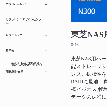
アプリケーション
自動車
産業用機器
民生/個人用機器
リファレンスデザインセンタ
ー
東芝NAS
E-ラーニング
0:46
スイッチング電源
モーター制御
マイクロコントロー
ディスクリート半導
展示会
ラー
体
東芝NAS用ハー
人とくるまのテクノ
人とくるまのテクノ
ITmedia Virtual EXPO
Semicon Japan 2022
能ストレージシ
ITmedia Virtual EXPO
ITmedia Virtual EXPO
ロジー展2024
TECHNO-FRONTIER
ロジー展2023
人とくるまのテクノ
2023 春
Embedded
Smart Sensing
2021 秋
2021 春
開発/設計支援
ンス、拡張性を
ロジー展
Technology
RAIDに最適
スイッチング電源回
モータードライバー
マイクロコントロー
インターフェースブ
オンライン回路シミ
模ビジネス用
路ライブラリー
ラー
リッジ
ュレーター
データの保護に