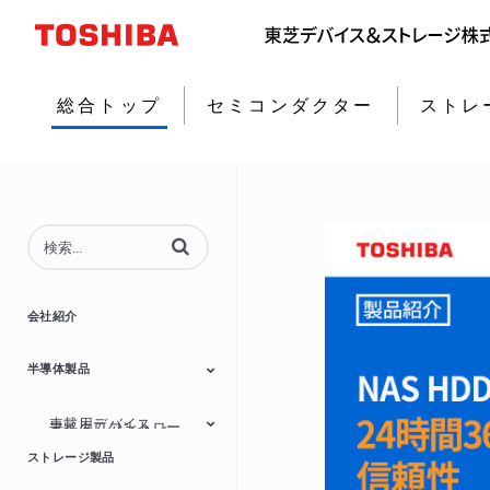
総合トップ
セミコンダクター
ストレ
動画の検索語句を入力
会社紹介
半導体製品
車載用デバイス
マイクロコントロー
モータードライバー
MOSFET
ダイオード
アイソレーター/ソリ
パワーマネジメント
ラー
リニアーIC
ストレージ製品
ッドステートリレー
IC
(SSR)