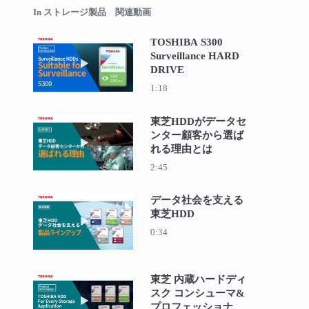
In ストレージ製品 関連動画
TOSHIBA S300
Surveillance HARD
動画を再生 TOSHIBA S300 Surveillance HAR
DRIVE
1:18
東芝HDDがデータセ
ンター顧客から選ば
動画を再生 東芝HDDがデータセンター顧客
れる理由とは
2:45
データ社会を支える
東芝HDD
動画を再生 データ社会を支える東芝HDD
0:34
東芝 内蔵ハードディ
スク コンシューマ&
動画を再生 東芝 内蔵ハードディスク コン
プロフェッショナル