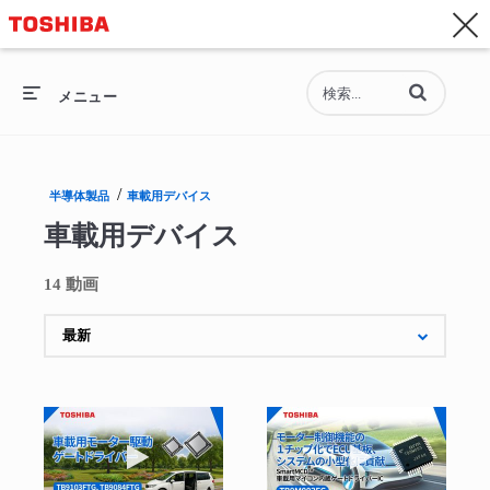
お問い合わせ
Asia-Pacific - 日本語
動画の検索語句
総合トップ
メニュー
総合トップ
/
半導体製品
車載用デバイス
セミコンダクター
車載用デバイス
ストレージ
14 動画
企業情報
採用情報
動画を再生 車載用モーター駆動ゲートドラ
動画を再生 製品