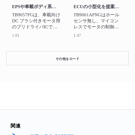
す。
EPSや車載ボディ系アプリに適したHブリッジ･プリドライバIC TB9057FG
ECUの小型化を提案するBLDCセンサレスモータプリドライバIC TB9061AFNG
TB9057FGは、車載向け
TB9061AFNGはホール
DC ブラシ付きモータ用
センサ無し、マイコン
のプリドライバICで
レスでモータの制御が
す。

可能です。

1:01
1:47
各種異常検出機能を搭
アプリケーシンはウォ
載しており、異常検出
ータポンプ、フューエ
条件は外付け素子にて
ルポンプ、オイルポン
調整を行うことが可能
プや小型ファンなどに
その他をロード
です。
最適です。サンプルや
評価ボードをご用意し
ています。
関連