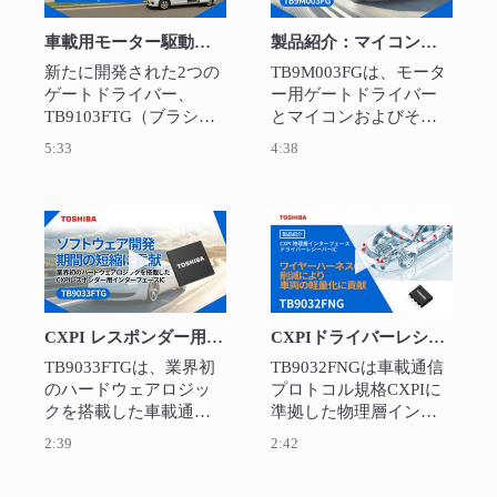
車載用モーター駆動ゲートドライバー
製品紹介：マイコン内蔵ゲートドライバーIC SmartMCD™ TB9M003FG
新たに開発された2つの
TB9M003FGは、モータ
ゲートドライバー、
ー用ゲートドライバー
TB9103FTG（ブラシ付
とマイコンおよびその
きモーター用）と
周辺の個別の部品を1チ
5:33
4:38
TB9084FTG（ブラシレ
ップ化、またセンサー
スモーター用）をご紹
不要の1シャント方式ベ
介します。これらは車
クトル制御（FOC）を実
載ボディー系、電動ポ
現しており、ECU基板
動画を再生 CXPI レスポンダー用インタフェース
動画を再生 CXP
ンプ、モータージェネ
やシステムの小型化、
レーター向けに設計さ
基板設計やシステム設
れており、本概要では
計の簡素化に貢献して
両製品を活用したアプ
います。
CXPI レスポンダー用インタフェースIC TB9033FTG
CXPIドライバーレシーバーIC TB9032FNG
リケーション例と各製
品の特長を示します。
TB9033FTGは、業界初
TB9032FNGは車載通信
のハードウェアロジッ
プロトコル規格CXPIに
クを搭載した車載通信
準拠した物理層インタ
規格CXPIインターフェ
ーフェースのドライバ
2:39
2:42
ースICです。（開発
ーレシーバーICです。

中）

多重伝送によりBUSライ