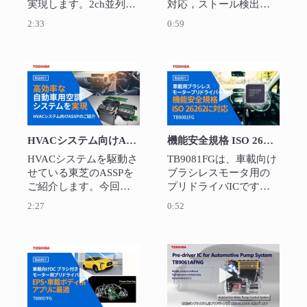
実現します。2ch並列接
対応，ストール検出機
続による10A定格1ch駆
能を搭載した車載向け
2:33
0:59
動も可能です。SPI通信
ステッピングモーター
のデイジーチェーン接
ドライバーICです．
続機能、およびSPI通信
HVAC, HUD, 各種シャ
のみでモーター制御す
ッターやバルブへ応用
動画を再生 HVACシステム向けASSPの紹介
動画を再生 機能安
る機能を備えていま
できます
す。スロットルバルブ
コントロール用、エン
ジンの各種バルブ用な
HVACシステム向けASSPの紹介
機能安全規格 ISO 26262に対応したTB9081FG (ブラシレスプリドライバ)
どにおすすめです。
HVACシステムを駆動さ
TB9081FGは、車載向け
せている東芝のASSPを
ブラシレスモータ用の
ご紹介します。今回、
プリドライバICです。
ダンパー向けＬＩＮコ
３相モータ用プリドラ
2:27
0:52
ントロール用に
イバ以外に、フェイル
TB9058FNGをリリース
セーフリレー用のプリ
しました。東芝のＡＳ
ドライバも内蔵してい
ＳＰを活用して、高効
ます。 また、各種異常
動画を再生 EPSや車載ボディ系アプリに適した
動画を再生 EC
率なＨＶＡＣシステム
検出機能の動作を診断
が構築可能です。 
する為のABIST/LBIST 
機能を搭載していま