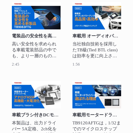
本製品は、CXPIバスに
ンを一本で構成するこ
よる送受信とGPIOをハ
とでHMI機器のワイヤー
動画を再生 電装品の安全性を高める新製品TB9
動画を再生 車
ードウェアで制御し、
ハーネスを削減して、
ソフトウェア開発を不
車両の軽量化に貢献し
要にすることで開発期
ます。ボディ系アプリ
間の短縮に貢献しま
ケーション(ステアリン
電装品の安全性を高める新製品TB9083FTG
車載用 オーディオパワーアンプIC 高品質・高効率 パワーアンプ製品ラインアップ
す。また、ステアリン
グスイッチ、メーター
グスイッチやメーター
クラスタースイッチ、
高い安全性を求められ
当社独自技術を採用し
クラスタースイッチな
ライトスイッチ、ドア
る車載電装部品の中で
たTB級(Tied BTL class)
どのボディ系アプリケ
ミラー、ドアロックな
も、より一層のものが
は効率を更に向上させ
ーションに応用可能で
ど)、ゾーンECUへの応
求められるアプリケー
ました。また、DCオフ
2:45
1:56
す。CXPIは次世代車載
用ができます。

ションに最適なゲート
セット検出も外付けフ
サブネットワークとし
CXPIはLIN後継の次世代
ドライバーICです。特
ィリター無しで実現で
ての普及が期待されて
車載サブネットワーク
長としてはセーフティ
きます。
おり、当社はCXPI対応
のための新しい通信規
ーリレードライバー、
動画を再生 車載ブラシ付きDCモータードライバーIC
動画を再生 車載
製品の開発を進め、車
格として普及が期待さ
小型化、外付けFETの診
載ネットワークの進化
れています。
断。その他にも
に貢献してまいりま
ISO26262機能安全の
す。
ASIL-Dをサポートする
車載ブラシ付きDCモータードライバーIC TB9054FTG/TB9053FTG
車載用モータードライバーIC TB9120AFTG
などお客様の車載シス
テムの電動化に貢献し
本製品は、出力ドライ
TB9120AFTGは，1/32ま
ていきます。
バー 5A定格、2ch化を
でのマイクロステップ