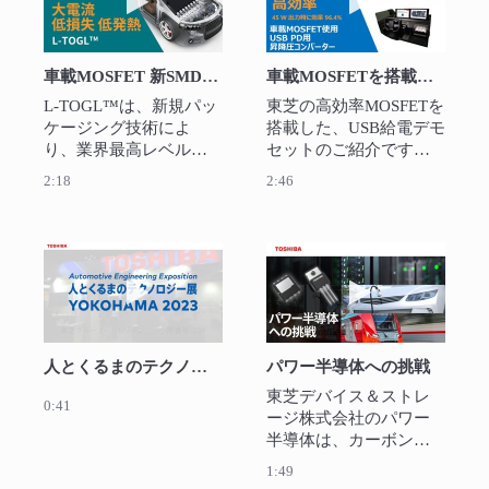
車載MOSFET 新SMDパッケージ“L-TOGL™”のご紹介
車載MOSFETを搭載したUSB給電リファレンスデザインの紹介
L-TOGL™は、新規パッ
東芝の高効率MOSFETを
ケージング技術によ
搭載した、USB給電デモ
り、業界最高レベルの
セットのご紹介です。
低損失・低発熱の特性
昇降圧コンバーターに3
2:18
2:46
を実現した、大電流動
種類のMOSFETを搭載し
作が可能な製品です。
ており、45 W出力時に
95%以上の効率を達成し
ています。
動画を再生 人とくるまのテクノロジー展202
動画を再生 パ
人とくるまのテクノロジー展2023 東芝ブース
パワー半導体への挑戦
東芝デバイス＆ストレ
0:41
ージ株式会社のパワー
半導体は、カーボンニ
ュートラルな社会の実
1:49
現、電気消費量抑制の