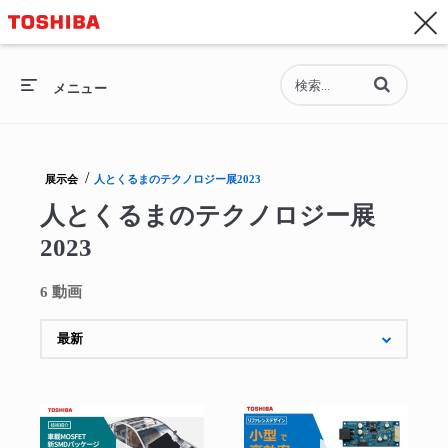
お問い合わせ
Asia-Pacific - 日本語
動画の検索語句
総合トップ
メニュー
総合トップ
/
展示会
人とくるまのテクノロジー展2023
セミコンダクター
人とくるまのテクノロジー展
2023
ストレージ
6 動画
企業情報
採用情報
動画を再生 車載MOSFET 新SMDパッケージ“
動画を再生 車