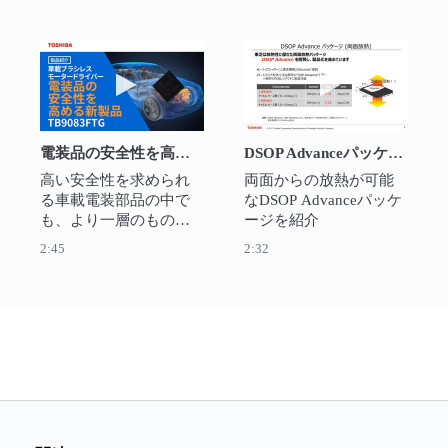
ため、22年度下期より
300mmシリコンウエハ
ーによる増産を開始。
動画を再生 電装品の安全性を高める新製品TB9
動画を再生 DSO
ますます市場が拡大す
るパワー半導体の安定
供給に向けて新製造棟
の建設も決定。

電装品の安全性を高める新製品TB9083FTG
DSOP Advanceパッケージ 両面放熱の放熱効果
ウエハーの大口径化
と、より品質と効率の
高い安全性を求められ
両面からの放熱が可能
良い製造技術により大
る車載電装部品の中で
なDSOP Advanceパッケ
幅増産が可能となりま
も、より一層のものが
ージを紹介
す。

求められるアプリケー
2:45
2:32
自動車、鉄道、変電所
ションに最適なゲート
など様ざまな場面で省
ドライバーICです。特
エネに貢献し続けてま
長としてはセーフティ
いります。
ーリレードライバー、
小型化、外付けFETの診
断。その他にも
ISO26262機能安全の
ASIL-Dをサポートする
などお客様の車載シス
テムの電動化に貢献し