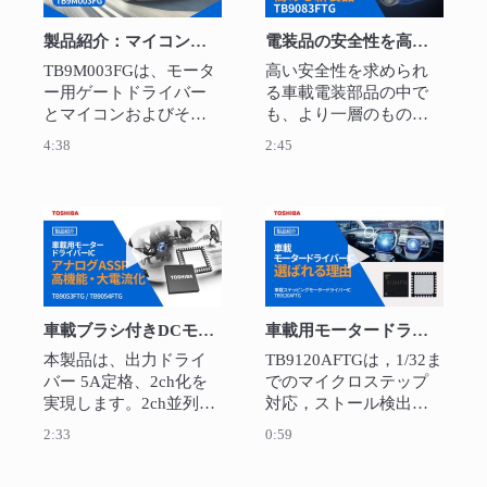
製品紹介：マイコン内蔵ゲートドライバーIC SmartMCD™ TB9M003FG
電装品の安全性を高める新製品TB9083FTG
TB9M003FGは、モータ
高い安全性を求められ
ー用ゲートドライバー
る車載電装部品の中で
とマイコンおよびその
も、より一層のものが
周辺の個別の部品を1チ
求められるアプリケー
4:38
2:45
ップ化、またセンサー
ションに最適なゲート
不要の1シャント方式ベ
ドライバーICです。特
クトル制御（FOC）を実
長としてはセーフティ
現しており、ECU基板
ーリレードライバー、
動画を再生 車載ブラシ付きDCモータードライバーIC
動画を再生 車載
やシステムの小型化、
小型化、外付けFETの診
基板設計やシステム設
断。その他にも
計の簡素化に貢献して
ISO26262機能安全の
います。
ASIL-Dをサポートする
車載ブラシ付きDCモータードライバーIC TB9054FTG/TB9053FTG
車載用モータードライバーIC TB9120AFTG
などお客様の車載シス
テムの電動化に貢献し
本製品は、出力ドライ
TB9120AFTGは，1/32ま
ていきます。
バー 5A定格、2ch化を
でのマイクロステップ
実現します。2ch並列接
対応，ストール検出機
続による10A定格1ch駆
能を搭載した車載向け
2:33
0:59
動も可能です。SPI通信
ステッピングモーター
のデイジーチェーン接
ドライバーICです．