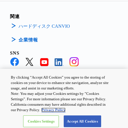
イクロステップによる
擬似正弦波を生成する
制御回路を小型QFNパ
関連
ッケージ(6mm×6mm)に
封入しました。車載ヘ
ハードディスク CANVIO
ッドアップディスプレ
イの投影位置調整、各
企業情報
種バルブ制御等、ステ
ッピングモータ用途全
般の幅広いアプリケー
SNS
ションに適していま
す。
By clicking “Accept All Cookies” you agree to the storing of
cookies on your device to enhance site navigation, analyze site
個人情報保護方針
サイトのご利用条件
Cookie設定
usage, and assist in our marketing efforts.
Note: You may adjust your Cookies settings by ”Cookies
お問い合わせ
Settings”. For more information please see our Privacy Policy.
California consumers may have additional rights described in
our Privacy Policy.
Privacy Policy
Copyright ©
2026
TOSHIBA ELECTRONIC DEVICES & STORAGE
Cookies Settings
Accept All Cookies
CORPORATION, All Rights Reserved.