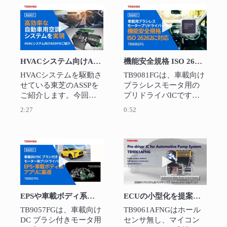
続機能、およびSPI通信
HVAC, HUD, 各種シャ
のみでモーター制御す
ッターやバルブへ応用
動画を再生 HVACシステム向けASSPの紹介
動画を再生 機能安
る機能を備えていま
できます
す。スロットルバルブ
コントロール用、エン
ジンの各種バルブ用な
HVACシステム向けASSPの紹介
機能安全規格 ISO 26262に対応したTB9081FG (ブラシレスプリドライバ)
どにおすすめです。
HVACシステムを駆動さ
TB9081FGは、車載向け
せている東芝のASSPを
ブラシレスモータ用の
ご紹介します。今回、
プリドライバICです。
ダンパー向けＬＩＮコ
３相モータ用プリドラ
2:27
0:52
ントロール用に
イバ以外に、フェイル
TB9058FNGをリリース
セーフリレー用のプリ
しました。東芝のＡＳ
ドライバも内蔵してい
ＳＰを活用して、高効
ます。 また、各種異常
動画を再生 EPSや車載ボディ系アプリに適した
動画を再生 EC
率なＨＶＡＣシステム
検出機能の動作を診断
が構築可能です。 
する為のABIST/LBIST 
機能を搭載していま
す。
EPSや車載ボディ系アプリに適したHブリッジ･プリドライバIC TB9057FG
ECUの小型化を提案するBLDCセンサレスモータプリドライバIC TB9061AFNG
TB9057FGは、車載向け
TB9061AFNGはホール
DC ブラシ付きモータ用
センサ無し、マイコン