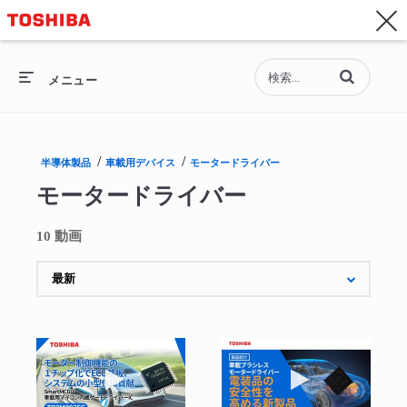
お問い合わせ
Asia-Pacific - 日本語
動画の検索語句
総合トップ
メニュー
総合トップ
/
/
半導体製品
車載用デバイス
モータードライバー
セミコンダクター
モータードライバー
ストレージ
10 動画
企業情報
採用情報
動画を再生 製品紹介：マイコン内蔵ゲートドライバ
動画を再生 電装