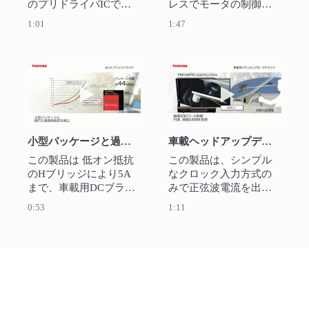
のプリドライバICで
レスでモータの制御が
す。

可能です。

1:01
1:47
各種異常検出機能を搭
アプリケーシンはウォ
載しており、異常検出
ータポンプ、フューエ
条件は外付け素子にて
ルポンプ、オイルポン
調整を行うことが可能
プや小型ファンなどに
動画を再生 小型パッケージと過渡熱抵抗を両立 
動画を再生 車
です。
最適です。サンプルや
評価ボードをご用意し
ています。
小型パッケージと過渡熱抵抗を両立 TB9051FTG(H-ブリッジドライバ)
車載ヘッドアップディスプレイの投影位置調整などに適した TB9120FTG(ステッピングモータドライバ
この製品は 低オン抵抗
この製品は、シンプル
のHブリッジにより5A
なクロック入力方式の
まで、車載用DCブラシ
みで正弦波電流を出力
付きモータをPWM方式
できる車載用定電流2相
0:53
1:11
で直接駆動ができま
ステッピングモータド
す。スロットルバル
ライバIC です。最大電
ブ、エンジンバルブ、
流定格1.5Aを実現す
ドアミラーの格納、シ
る、オン抵抗(上下
ート位置調整など様々
和)0.7Ω(typ)の
な用途に適します。
DMOSFETと、1/32ステ
ップまで対応可能なマ