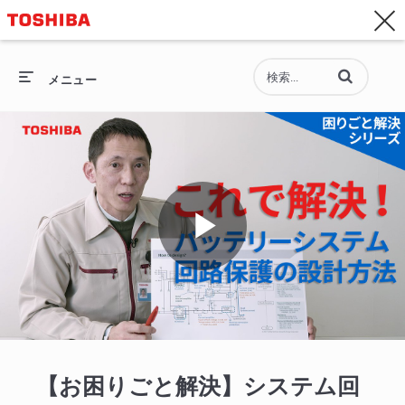
お問い合わせ
Asia-Pacific - 日本語
動画の検索語句
総合トップ
メニュー
総合トップ
セミコンダクター
ストレージ
Play
企業情報
採用情報
Video
【お困りごと解決】システム回