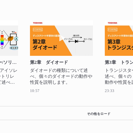
を再生 第5章 アイソレーター/ソリッドステートリレー(SSR)
動画を再生 第2章 ダイオード
第5章 アイソレーター/ソリッドステートリレー(SSR)
第2章 ダイオード
第3章 トラ
アイソレ
ダイオードの種類について述
トランジスタ
ートリレ
べ、個々のダイオードの動作や
述べ、個々の
て述べ、
性質を説明します。
動作や性質を
や特性を
10:57
23:33
その他をロード