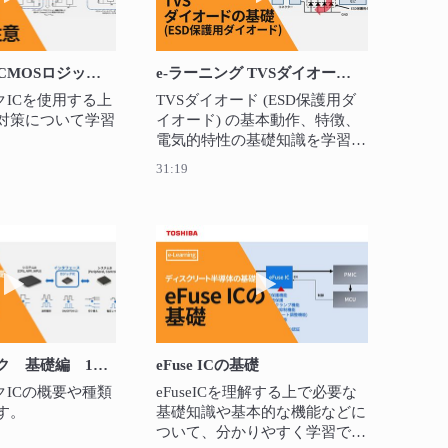
e-ラーニング CMOSロジックIC 使用上の注意
e-ラーニング TVSダイオード (ESD保護用ダイオード) の基礎
クICを使用する上
TVSダイオード (ESD保護用ダ
対策について学習
イオード) の基本動作、特徴、
電気的特性の基礎知識を学習で
きます。
31:19
動作
礎編 3章 CMOSロジックICの基本回路
動画を再生 CMOSロジック 基礎編 1章 CMOSロジック
動画を再生 eFuse ICの
CMOSロジック 基礎編 1章 CMOSロジックICの概要
eFuse ICの基礎
クICの概要や種類
eFuseICを理解する上で必要な
す。
基礎知識や基本的な機能などに
ついて、分かりやすく学習でき