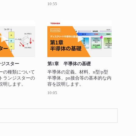
ます。
10:55
動画を再生 第3章 トランジスター
動画を再生 第1章 半
ンジスター
第1章 半導体の基礎
ーの種類について
半導体の定義、材料、n型/p型
トランジスターの
半導体、pn接合等の基本的な内
説明します。
容を説明します。
10:05