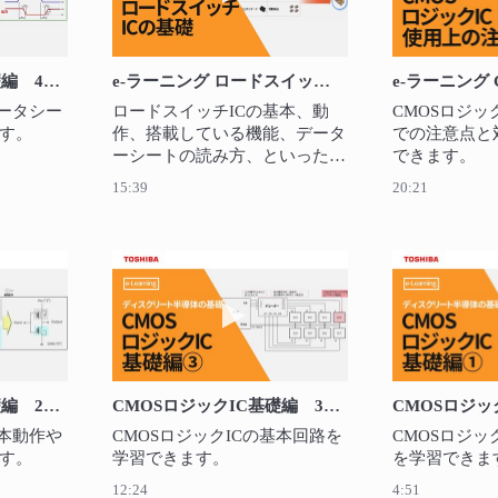
CMOSロジックIC基礎編 4章 データシートの見方
e-ラーニング ロードスイッチICの基礎
データシー
ロードスイッチICの基本、動
CMOSロジッ
す。
作、搭載している機能、データ
での注意点と
ーシートの読み方、といった基
できます。
礎知識を学習できます。
15:39
20:21
を再生 CMOSロジックIC基礎編 2章 CMOSロジックICの基本
動画を再生 CMOSロジックIC基
CMOSロジックIC基礎編 2章 CMOSロジックICの基本動作
CMOSロジックIC基礎編 3章 CMOSロジックICの基本回路
基本動作や
CMOSロジックICの基本回路を
CMOSロジッ
す。
学習できます。
を学習できま
12:24
4:51