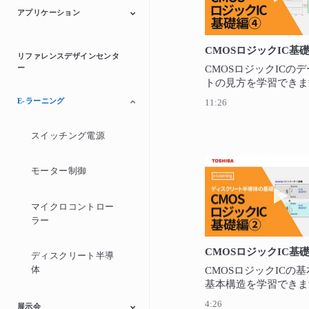
アプリケーション
自動車
産業用機器
民生/個人用機器
リファレンスデザインセンタ
ー
CMOSロジックICの
トの見方を学習できま
E-ラーニング
11:26
スイッチング電源
モーター制御
動画
マイクロコントロー
ラー
ディスクリート半導
体
CMOSロジックICの
基本構造を学習できま
4:26
展示会