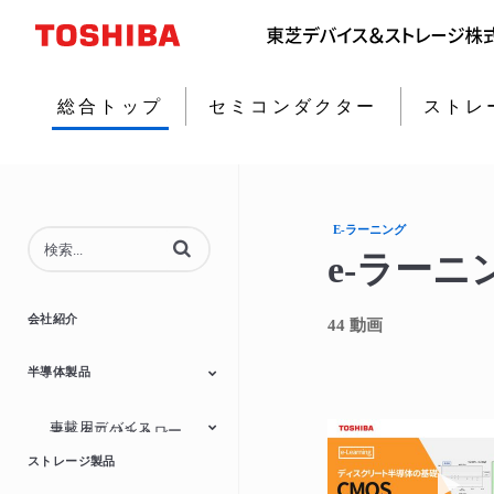
総合トップ
セミコンダクター
ストレ
E-ラーニング
動画の検索語句を入力
e-ラーニ
会社紹介
44 動画
半導体製品
車載用デバイス
マイクロコントロー
モータードライバー
MOSFET
ダイオード
アイソレーター/ソリ
パワーマネジメント
ラー
リニアーIC
動画
ストレージ製品
ッドステートリレー
IC
(SSR)