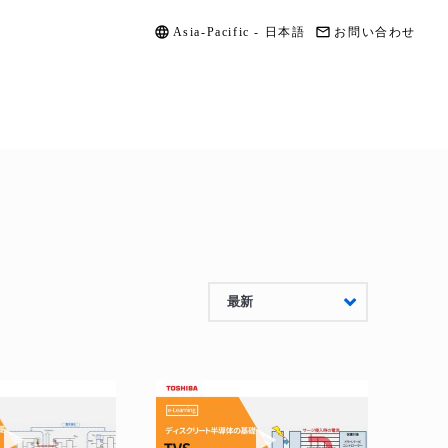
Asia-Pacific - 日本語
お問い合わせ
最新
ドスイッチICの基礎
動画を再生 e-ラーニング CMOSロジックIC 使用上の注意
動画を再生 e-ラーニング