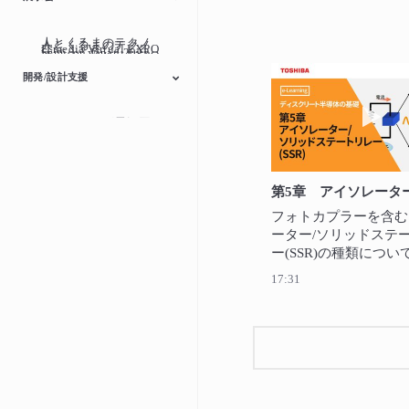
人とくるまのテクノ
人とくるまのテクノ
ITmedia Virtual EXPO
Semicon Japan 2022
ITmedia Virtual EXPO
ITmedia Virtual EXPO
ロジー展2024
TECHNO-FRONTIER
ロジー展2023
人とくるまのテクノ
2023 春
Embedded
Smart Sensing
2021 秋
2021 春
開発/設計支援
ロジー展
Technology
動画
スイッチング電源回
モータードライバー
マイクロコントロー
インターフェースブ
オンライン回路シミ
路ライブラリー
ラー
リッジ
ュレーター
フォトカプラーを含む
ーター/ソリッドステ
ー(SSR)の種類につい
個々のデバイスの動作
17:31
説明します。