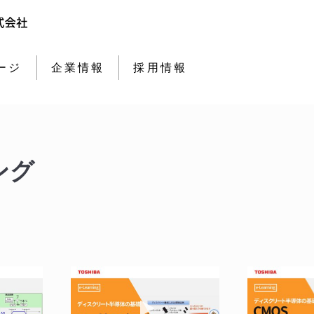
ージ
企業情報
採用情報
ング
を再生 CMOSロジックIC基礎編 4章 データシートの見方
動画を再生 e-ラーニング ロー