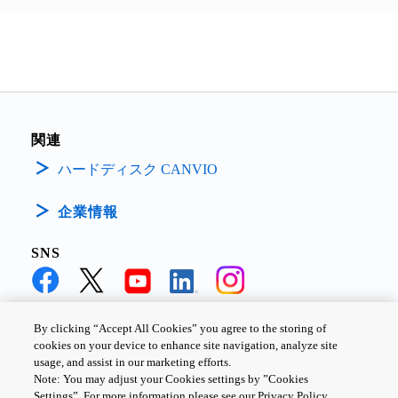
能です。
関連
ハードディスク CANVIO
企業情報
SNS
By clicking “Accept All Cookies” you agree to the storing of
cookies on your device to enhance site navigation, analyze site
個人情報保護方針
サイトのご利用条件
Cookie設定
usage, and assist in our marketing efforts.
Note: You may adjust your Cookies settings by ”Cookies
お問い合わせ
Settings”. For more information please see our Privacy Policy.