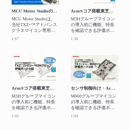
MCU Motor Studioの紹介
Arm®コア搭載東芝マイコン TXZ™ファミリー M3Hグループ評価ボードの紹介
MCU Motor Studioは、
M3Hグループマイコン
当社TXZ+™アドバンス
の導入前に機能、特長
クラスマイコン専用の
を確認できる評価ボー
モーター制御PCツール
ドです。

1:07
1:30
とモーター制御ファー
オンボードICEを実装し
ムウェアから構成され
ており、すぐに評価可
たソフトウェアです。
能です。
MikroElektronika(MIKROE)
動画を再生 Arm®コア搭載東芝マイコンTX
動画を再生 セ
社製評価キットを使用
すればブラシレスDCモ
ーター搭載機器のスピ
ーディーで簡単に評価
Arm®コア搭載東芝マイコンTXZファミリーM3Hグループ評価ボード
センサ制御向け・Arm®コア搭載東芝マイコンTXファミリーM060グループ評価ボード
することができます。
M3Hグループマイコン
M060グループマイコン
の導入前に機能、特長
の導入前に機能、特長
を確認できる評価ボー
を確認できる評価ボー
ドです。

ドです。オンボードICE
1:02
1:04
オンボードICEを実装し
を実装しており、すぐ
ており、すぐに評価可
に評価可能です。 