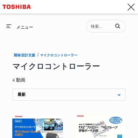
お問い合わせ
Asia-Pacific - 日本語
動画の検索語句
総合トップ
メニュー
総合トップ
/
開発/設計支援
マイクロコントローラー
セミコンダクター
マイクロコントローラー
ストレージ
4 動画
企業情報
採用情報
動画を再生 MCU Motor Studioの紹介
動画を再生 Ar