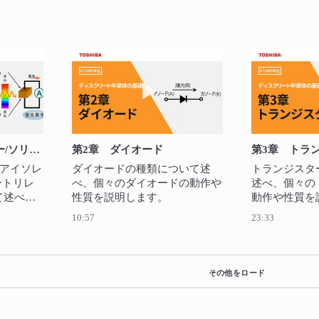
を再生 第5章 アイソレーター/ソリッドステートリレー(SSR)
動画を再生 第2章 ダイオード
第5章 アイソレーター/ソリッドステートリレー(SSR)
第2章 ダイオード
第3章 トラ
アイソレ
ダイオードの種類について述
トランジスタ
ートリレ
べ、個々のダイオードの動作や
述べ、個々の
て述べ、
性質を説明します。
動作や性質を
や特性を
10:57
23:33
その他をロード