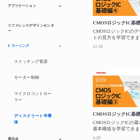
アプリケーション
自動車
産業用機器
民生/個人用機器
リファレンスデザインセンタ
ー
CMOSロジックICの
トの見方を学習できま
E-ラーニング
11:26
スイッチング電源
モーター制御
動画
マイクロコントロー
ラー
ディスクリート半導
体
CMOSロジックICの
基本構造を学習できま
4:26
展示会