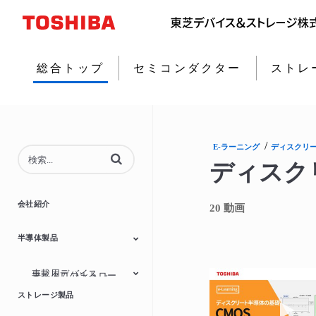
総合トップ
セミコンダクター
ストレ
/
E-ラーニング
ディスクリ
動画の検索語句を入力
ディスク
会社紹介
20 動画
半導体製品
車載用デバイス
マイクロコントロー
モータードライバー
MOSFET
ダイオード
アイソレーター/ソリ
パワーマネジメント
ラー
リニアーIC
動画
ストレージ製品
ッドステートリレー
IC
(SSR)