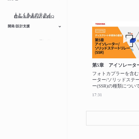
人とくるまのテクノ
人とくるまのテクノ
ITmedia Virtual EXPO
Semicon Japan 2022
ITmedia Virtual EXPO
ITmedia Virtual EXPO
ロジー展2024
TECHNO-FRONTIER
ロジー展2023
人とくるまのテクノ
2023 春
Embedded
Smart Sensing
2021 秋
2021 春
開発/設計支援
ロジー展
Technology
動画
スイッチング電源回
モータードライバー
マイクロコントロー
インターフェースブ
オンライン回路シミ
路ライブラリー
ラー
リッジ
ュレーター
フォトカプラーを含む
ーター/ソリッドステ
ー(SSR)の種類につい
個々のデバイスの動作
17:31
説明します。