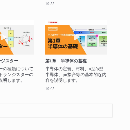
ます。
10:55
動画を再生 第3章 トランジスター
動画を再生 第1章 半
ンジスター
第1章 半導体の基礎
ーの種類について
半導体の定義、材料、n型/p型
トランジスターの
半導体、pn接合等の基本的な内
説明します。
容を説明します。
10:05