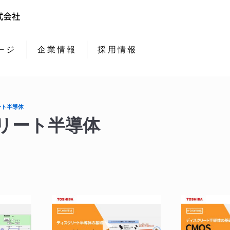
ージ
企業情報
採用情報
ート半導体
リート半導体
を再生 CMOSロジックIC基礎編 4章 データシートの見方
動画を再生 e-ラーニング ロー