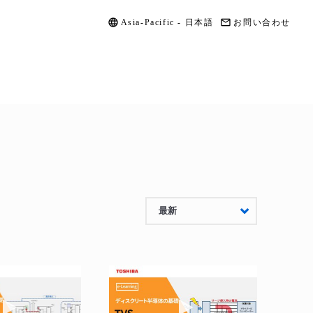
Asia-Pacific - 日本語
お問い合わせ
最新
ドスイッチICの基礎
動画を再生 e-ラーニング CMOSロジックIC 使用上の注意
動画を再生 e-ラーニング