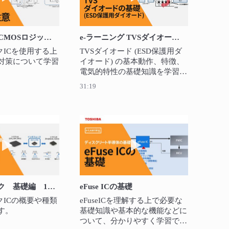
e-ラーニング CMOSロジックIC 使用上の注意
e-ラーニング TVSダイオード (ESD保護用ダイオード) の基礎
クICを使用する上
TVSダイオード (ESD保護用ダ
対策について学習
イオード) の基本動作、特徴、
電気的特性の基礎知識を学習で
きます。
31:19
動作
礎編 3章 CMOSロジックICの基本回路
動画を再生 CMOSロジック 基礎編 1章 CMOSロジック
動画を再生 eFuse ICの
CMOSロジック 基礎編 1章 CMOSロジックICの概要
eFuse ICの基礎
クICの概要や種類
eFuseICを理解する上で必要な
す。
基礎知識や基本的な機能などに
ついて、分かりやすく学習でき