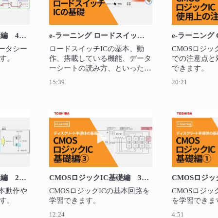
CMOSロジックIC基礎編 4章 データシートの見方
e-ラーニング ロードスイッチICの基礎
データシー
ロードスイッチICの基本、動
CMOSロジッ
す。
作、搭載している機能、データ
での注意点と
ーシートの読み方、といった基
できます。
礎知識を学習できます。
15:39
20:21
を再生 CMOSロジックIC基礎編 2章 CMOSロジックICの基本
動画を再生 CMOSロジックIC基
CMOSロジックIC基礎編 2章 CMOSロジックICの基本動作
CMOSロジックIC基礎編 3章 CMOSロジックICの基本回路
基本動作や
CMOSロジックICの基本回路を
CMOSロジッ
す。
学習できます。
を学習できま
12:24
4:51