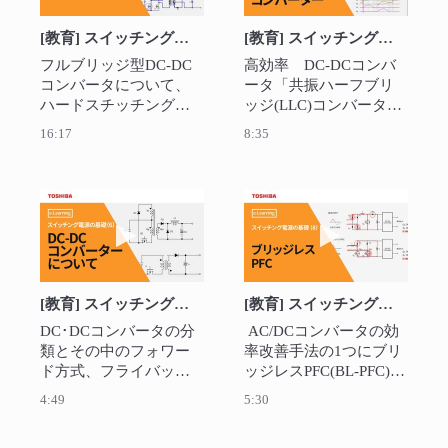
[教育] スイッチング電源の基礎（５） ～フルブリッジコンバーター～
[教育] スイッチング電源の基礎（７） ～共振ハーフブリッジコンバーター～
フルブリッジ型DC-DC
高効率　DC-DCコンバ
コンバータについて、
ータ「共振ハーフブリ
ハードスチッチングタ
ッジ(LLC)コンバータ」
イプと位相シフトタイ
の動作を説明します
16:17
8:35
プを分けて動作説明し
ます。位相シフトタイ
プに使用されるソフト
スイッチングに関して
動画を再生 [教育] スイッチング電源の基礎
動画を再生 [
も言及します。
[教育] スイッチング電源の基礎（６） ～DC-DCコンバーターについて～
[教育] スイッチング電源の基礎（８） ～ブリッジレスPFC～
DC･DCコンバータの分
 AC/DCコンバータの効
類とその中のフォワー
率改善手法の1つにブリ
ド方式、フライバック
ッジレスPFC(BL-PFC)が
方式について説明しま
あります。この動画で
4:49
5:30
す。
はBL-PFCの利点と欠点
（EMC）を従来のPFCと