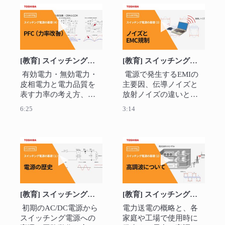
比較して説明します。 
動画を再生 [教育] スイッチング電源の基礎（
動画を再生 [
[教育] スイッチング電源の基礎（４） ～PFC(力率改善回路)～
[教育] スイッチング電源の基礎（３） ～ノイズとEMC規制～
 有効電力・無効電力・
 電源で発生するEMIの
皮相電力と電力品質を
主要因、伝導ノイズと
表す力率の考え方、力
放射ノイズの違いとそ
率の悪化要因について
の測定法について説明
6:25
3:14
述べ、改善策として力
します 
率改善回路（PFC）を説
明します。 
動画を再生 [教育] スイッチング電源の基
動画を再生 [
[教育] スイッチング電源の基礎（１） ～電源の歴史～
[教育] スイッチング電源の基礎（２） ～高調波について～
 初期のAC/DC電源から
電力送電の概略と、各
スイッチング電源への
家庭や工場で使用時に