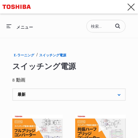
お問い合わせ
Asia-Pacific - 日本語
動画の検索語句
総合トップ
メニュー
総合トップ
/
E-ラーニング
スイッチング電源
セミコンダクター
スイッチング電源
ストレージ
8 動画
企業情報
採用情報
動画を再生 [教育] スイッチング電源の基
動画を再生 [