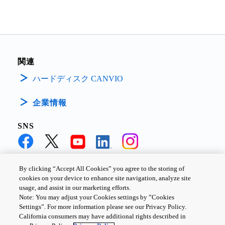
関連
ハードディスク CANVIO
企業情報
SNS
By clicking “Accept All Cookies” you agree to the storing of
cookies on your device to enhance site navigation, analyze site
個人情報保護方針
サイトのご利用条件
Cookie設定
usage, and assist in our marketing efforts.
Note: You may adjust your Cookies settings by ”Cookies
お問い合わせ
Settings”. For more information please see our Privacy Policy.
California consumers may have additional rights described in