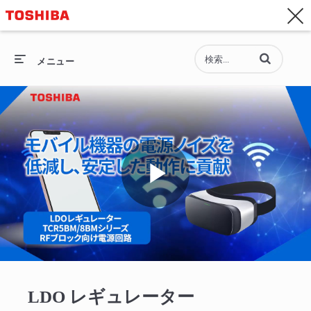
お問い合わせ
Asia-Pacific - 日本語
動画の検索語句
総合トップ
メニュー
総合トップ
セミコンダクター
ストレージ
Play
企業情報
採用情報
Video
LDO レギュレーター