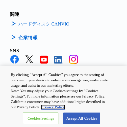
関連
ハードディスク CANVIO
企業情報
SNS
By clicking “Accept All Cookies” you agree to the storing of
cookies on your device to enhance site navigation, analyze site
個人情報保護方針
サイトのご利用条件
Cookie設定
usage, and assist in our marketing efforts.
Note: You may adjust your Cookies settings by ”Cookies
お問い合わせ
Settings”. For more information please see our Privacy Policy.
California consumers may have additional rights described in
our Privacy Policy.
Privacy Policy
Copyright ©
2026
TOSHIBA ELECTRONIC DEVICES & STORAGE
Cookies Settings
Accept All Cookies
CORPORATION, All Rights Reserved.