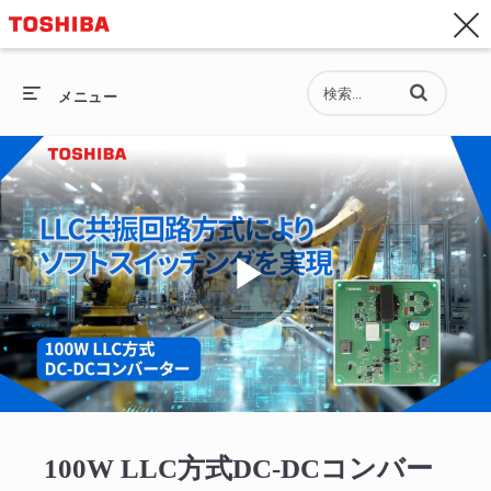
お問い合わせ
Asia-Pacific - 日本語
動画の検索語句
総合トップ
メニュー
総合トップ
セミコンダクター
ストレージ
Play
企業情報
採用情報
Video
100W LLC方式DC-DCコンバー