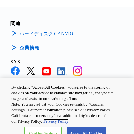
関連
ハードディスク CANVIO
企業情報
SNS
By clicking “Accept All Cookies” you agree to the storing of
cookies on your device to enhance site navigation, analyze site
個人情報保護方針
サイトのご利用条件
Cookie設定
usage, and assist in our marketing efforts.
Note: You may adjust your Cookies settings by ”Cookies
お問い合わせ
Settings”. For more information please see our Privacy Policy.
California consumers may have additional rights described in
our Privacy Policy.
Privacy Policy
Copyright ©
2026
TOSHIBA ELECTRONIC DEVICES & STORAGE
Cookies Settings
Accept All Cookies
CORPORATION, All Rights Reserved.