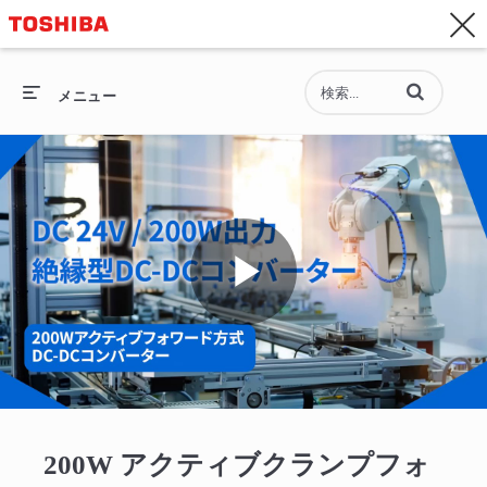
お問い合わせ
Asia-Pacific - 日本語
動画の検索語句
総合トップ
メニュー
総合トップ
セミコンダクター
ストレージ
Play
企業情報
採用情報
Video
200W アクティブクランプフォ