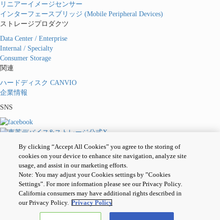
リニアーイメージセンサー
インターフェースブリッジ (Mobile Peripheral Devices)
ストレージプロダクツ
Data Center / Enterprise
Internal / Specialty
Consumer Storage
関連
ハードディスク CANVIO
企業情報
SNS
By clicking “Accept All Cookies” you agree to the storing of
cookies on your device to enhance site navigation, analyze site
usage, and assist in our marketing efforts.
個人情報保護方針
Note: You may adjust your Cookies settings by ”Cookies
サイトのご利用条件
Settings”. For more information please see our Privacy Policy.
Cookie設定
California consumers may have additional rights described in
お問い合わせ
our Privacy Policy.
Privacy Policy