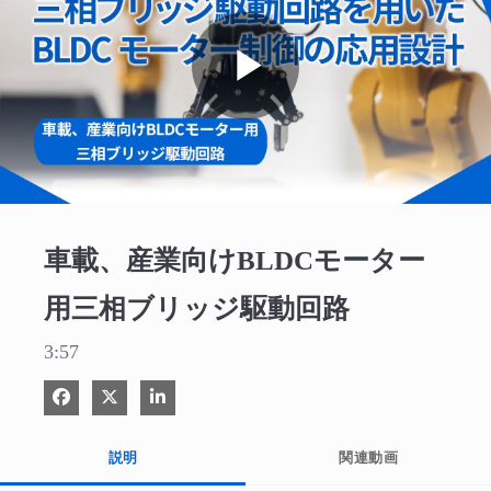
Play
Video
車載、産業向けBLDCモーター
用三相ブリッジ駆動回路
3:57
Facebook で共有
Xで共有する
LinkedIn で共有
説明
関連動画