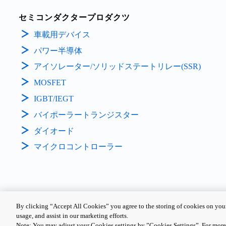
セミコンダクタープロダクツ
車載用デバイス
パワー半導体
アイソレーター/ソリッドステートリレー(SSR)
MOSFET
IGBT/IEGT
バイポーラートランジスター
ダイオード
マイクロコントローラー
By clicking “Accept All Cookies” you agree to the storing of cookies on your
usage, and assist in our marketing efforts.
個人情報保護方針
サイトのご利用条件
Cookie設定
Note: You may adjust your Cookies settings by ”Cookies Settings”. For more 