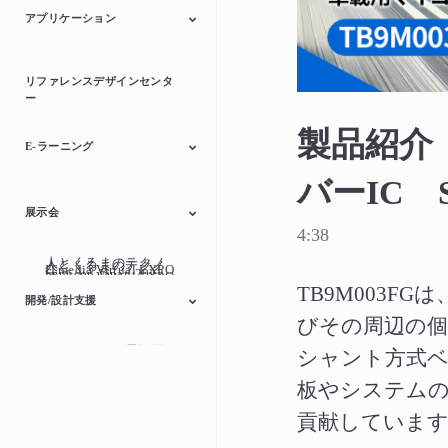
アプリケーション
自動車
産業用機器
民生/個人用機器
リファレンスデザインセンタ
ー
製品紹介
E-ラーニング
バーIC S
スイッチング電源
モーター制御
マイクロコントロー
ディスクリート半導
展示会
ラー
体
4:38
人とくるまのテクノ
人とくるまのテクノ
ITmedia Virtual EXPO
Semicon Japan 2022
ITmedia Virtual EXPO
ITmedia Virtual EXPO
ロジー展2024
TECHNO-FRONTIER
ロジー展2023
人とくるまのテクノ
2023 春
TB9M003
Embedded
Smart Sensing
2021 秋
2021 春
開発/設計支援
ロジー展
Technology
びその周辺の個
スイッチング電源回
モータードライバー
シャント方式ベ
マイクロコントロー
インターフェースブ
オンライン回路シミ
路ライブラリー
ラー
リッジ
ュレーター
板やシステムの
貢献していま