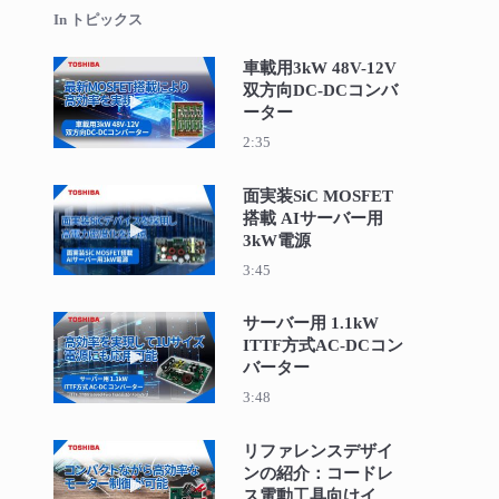
In トピックス
車載用3kW 48V-12V
双方向DC-DCコンバ
動画を再生 車載用3kW 48V-12V双方向DC-
ーター
2:35
面実装SiC MOSFET
搭載 AIサーバー用
動画を再生 面実装SiC MOSFET搭載 AIサー
3kW電源
3:45
サーバー用 1.1kW
ITTF方式AC-DCコン
動画を再生 サーバー用 1.1kW ITTF方式AC
バーター
3:48
リファレンスデザイ
ンの紹介：コードレ
動画を再生 リファレンスデザインの紹介：
ス電動工具向けイン