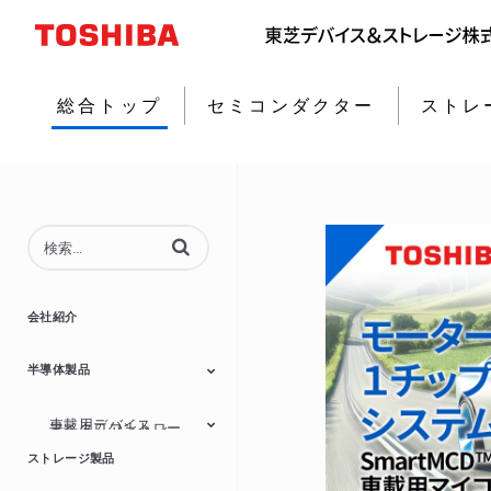
総合トップ
セミコンダクター
ストレ
動画の検索語句を入力
会社紹介
半導体製品
車載用デバイス
マイクロコントロー
モータードライバー
MOSFET
ダイオード
アイソレーター/ソリ
パワーマネジメント
ラー
リニアーIC
ストレージ製品
ッドステートリレー
IC
(SSR)