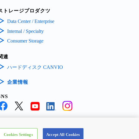
ストレージプロダクツ
Data Center / Enterprise
Internal / Specialty
Consumer Storage
関連
ハードディスク CANVIO
企業情報
SNS
ECTRONIC DEVICES & STORAGE CORPORATION, All Rights Reserved.
Cookies Settings
Accept All Cookies