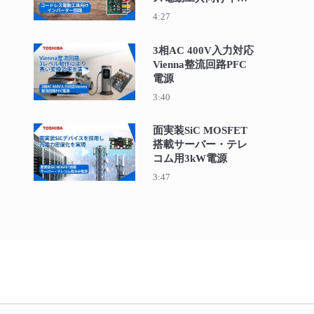
バーター回路
4:27
3相AC 400V入力対応
Vienna整流回路PFC
動画を再生 3相AC 400V入力対応Vienna整流
電源
3:40
面実装SiC MOSFET
搭載サーバー・テレ
動画を再生 面実装SiC MOSFET搭載サーバ
コム用3kW電源
3:47